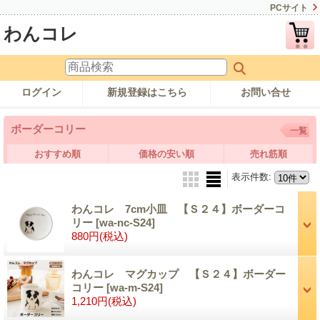
PCサイト
わんコレ
ログイン
新規登録はこちら
お問い合せ
ボーダーコリー
一覧
おすすめ順
価格の安い順
売れ筋順
表示件数
:
わんコレ 7cm小皿 【Ｓ２４】ボーダーコ
リー
[wa-nc-S24]
880円
(税込)
わんコレ マグカップ 【Ｓ２４】ボーダー
コリー
[wa-m-S24]
1,210円
(税込)