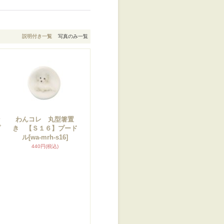
説明付き一覧
写真のみ一覧
ン
わんコレ 丸型箸置
プ
き 【Ｓ１６】プード
ル
[wa-mrh-s16]
440円
(税込)
】