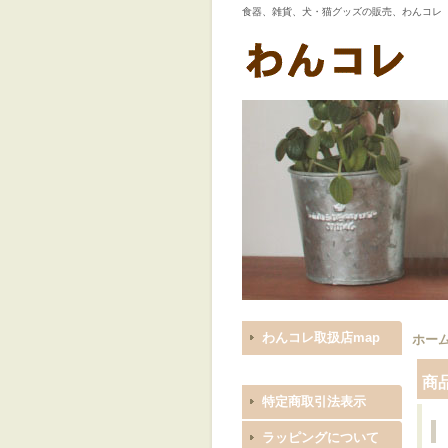
食器、雑貨、犬・猫グッズの販売、わんコレ
わんコレ取扱店map
ホー
商
特定商取引法表示
ラッピングについて