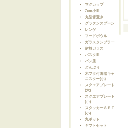
マグカップ
7cm小皿
丸型箸置き
グラタンスプーン
レンゲ
フードボウル
ガラスタンブラー
耐熱ガラス
パスタ皿
パン皿
どんぶり
木フタ付陶器キャ
ニスター(小)
スクエアプレート
(大)
スクエアプレート
(小)
スタッカーＳＥＴ
(小)
丸ポット
ギフトセット