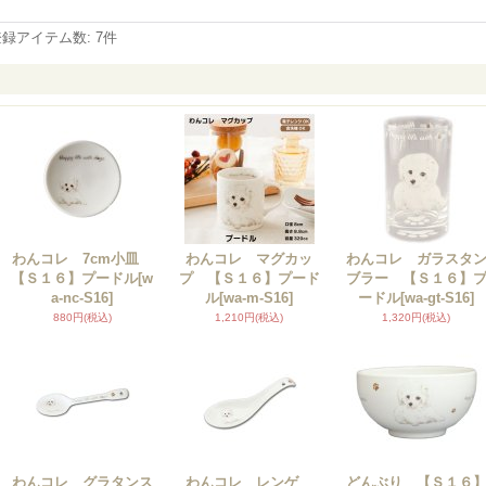
登録アイテム数
:
7件
わんコレ 7cm小皿
わんコレ マグカッ
わんコレ ガラスタ
【Ｓ１６】プードル
[w
プ 【Ｓ１６】プード
ブラー 【Ｓ１６】
a-nc-S16]
ル
[wa-m-S16]
ードル
[wa-gt-S16]
880円
(税込)
1,210円
(税込)
1,320円
(税込)
わんコレ グラタンス
わんコレ レンゲ
どんぶり 【Ｓ１６