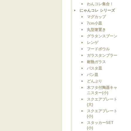
わんコレ集合！
にゃんコレ シリーズ
マグカップ
7cm小皿
丸型箸置き
グラタンスプーン
レンゲ
フードボウル
ガラスタンブラー
耐熱ガラス
パスタ皿
パン皿
どんぶり
木フタ付陶器キャ
ニスター(小)
スクエアプレート
(大)
スクエアプレート
(小)
スタッカーSET
(小)