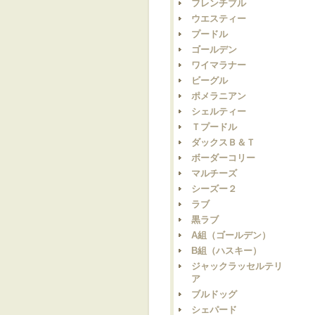
フレンチブル
ウエスティー
プードル
ゴールデン
ワイマラナー
ビーグル
ポメラニアン
シェルティー
Ｔプードル
ダックスＢ＆Ｔ
ボーダーコリー
マルチーズ
シーズー２
ラブ
黒ラブ
A組（ゴールデン）
B組（ハスキー）
ジャックラッセルテリ
ア
ブルドッグ
シェパード