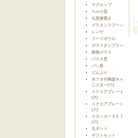
マグカップ
7cm小皿
丸型箸置き
グラタンスプーン
レンゲ
フードボウル
ガラスタンブラー
耐熱ガラス
パスタ皿
パン皿
どんぶり
木フタ付陶器キャ
ニスター(小)
スクエアプレート
(大)
スクエアプレート
(小)
スタッカーＳＥＴ
(小)
丸ポット
ギフトセット