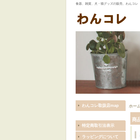
食器、雑貨、犬・猫グッズの販売、わんコレ
わんコレ取扱店map
ホー
商
特定商取引法表示
ラッピングについて