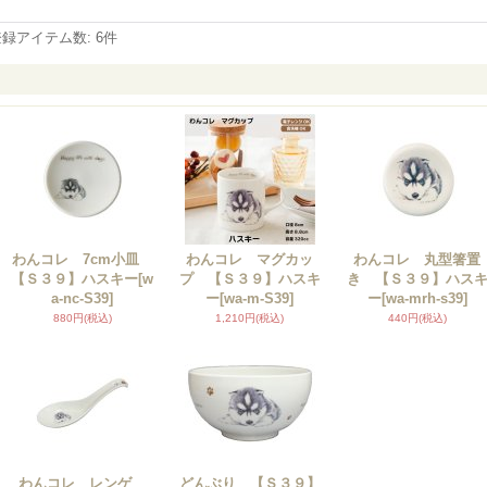
登録アイテム数
:
6件
わんコレ 7cm小皿
わんコレ マグカッ
わんコレ 丸型箸置
【Ｓ３９】ハスキー
[w
プ 【Ｓ３９】ハスキ
き 【Ｓ３９】ハス
a-nc-S39]
ー
[wa-m-S39]
ー
[wa-mrh-s39]
880円
(税込)
1,210円
(税込)
440円
(税込)
わんコレ レンゲ
どんぶり 【Ｓ３９】