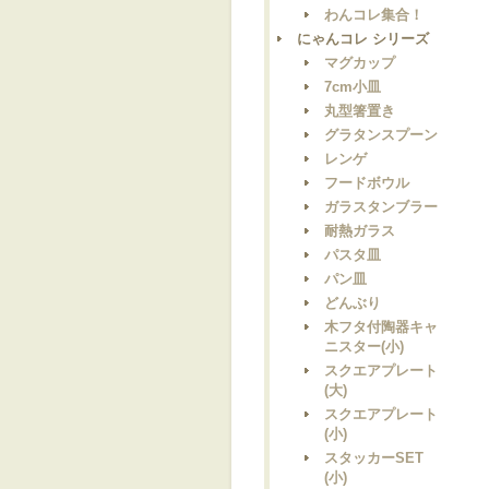
わんコレ集合！
にゃんコレ シリーズ
マグカップ
7cm小皿
丸型箸置き
グラタンスプーン
レンゲ
フードボウル
ガラスタンブラー
耐熱ガラス
パスタ皿
パン皿
どんぶり
木フタ付陶器キャ
ニスター(小)
スクエアプレート
(大)
スクエアプレート
(小)
スタッカーSET
(小)