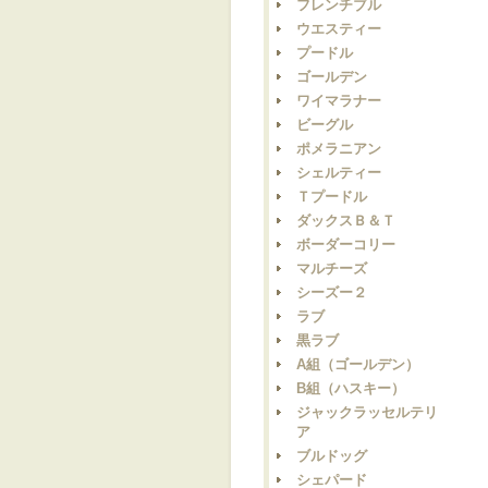
フレンチブル
ウエスティー
プードル
ゴールデン
ワイマラナー
ビーグル
ポメラニアン
シェルティー
Ｔプードル
ダックスＢ＆Ｔ
ボーダーコリー
マルチーズ
シーズー２
ラブ
黒ラブ
A組（ゴールデン）
B組（ハスキー）
ジャックラッセルテリ
ア
ブルドッグ
シェパード