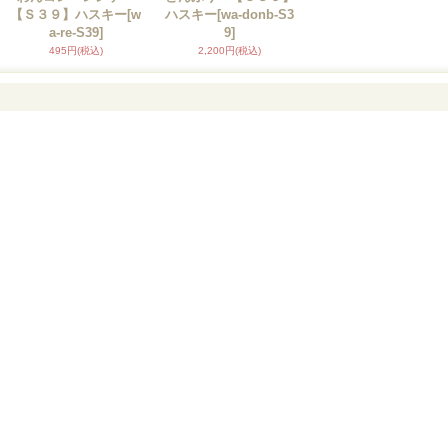
【Ｓ３９】ハスキー
[w
ハスキー
[wa-donb-S3
a-re-S39]
9]
495円
(税込)
2,200円
(税込)