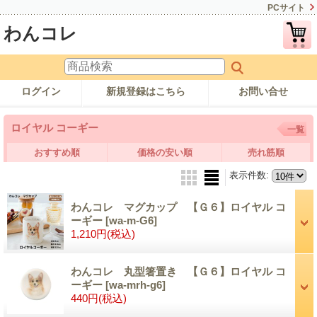
PCサイト
わんコレ
ログイン
新規登録はこちら
お問い合せ
ロイヤル コーギー
一覧
おすすめ順
価格の安い順
売れ筋順
表示件数
:
わんコレ マグカップ 【Ｇ６】ロイヤル コ
ーギー
[wa-m-G6]
1,210円
(税込)
わんコレ 丸型箸置き 【Ｇ６】ロイヤル コ
ーギー
[wa-mrh-g6]
440円
(税込)