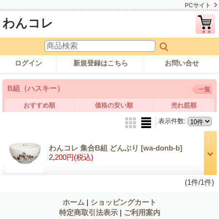
PCサイト
わんコレ
ログイン
新規登録はこちら
お問い合せ
B組（ハスキー）
一覧
おすすめ順
価格の安い順
売れ筋順
表示件数
:
わんコレ 集合B組 どんぶり
[wa-donb-b]
2,200円
(税込)
(1件/1件)
ホーム
|
ショッピングカート
特定商取引法表示
|
ご利用案内