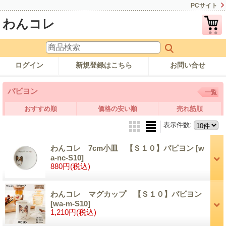
PCサイト
わんコレ
ログイン
新規登録はこちら
お問い合せ
パピヨン
一覧
おすすめ順
価格の安い順
売れ筋順
表示件数
:
わんコレ 7cm小皿 【Ｓ１０】パピヨン
[w
a-nc-S10]
880円
(税込)
わんコレ マグカップ 【Ｓ１０】パピヨン
[wa-m-S10]
1,210円
(税込)