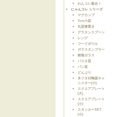
わんコレ集合！
にゃんコレ シリーズ
マグカップ
7cm小皿
丸型箸置き
グラタンスプーン
レンゲ
フードボウル
ガラスタンブラー
耐熱ガラス
パスタ皿
パン皿
どんぶり
木フタ付陶器キャ
ニスター(小)
スクエアプレート
(大)
スクエアプレート
(小)
スタッカーSET
(小)