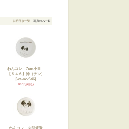
説明付き一覧
写真のみ一覧
皿
わんコレ 7cm小皿
・
【Ｓ４６】狆（チン）
[wa-nc-S46]
880円
(税込)
わんコレ 丸型箸置