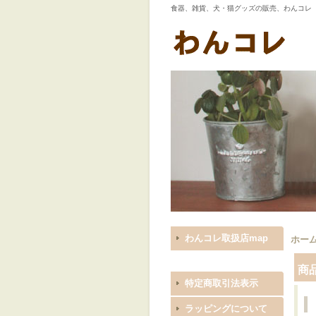
食器、雑貨、犬・猫グッズの販売、わんコレ
わんコレ取扱店map
ホー
商
特定商取引法表示
ラッピングについて