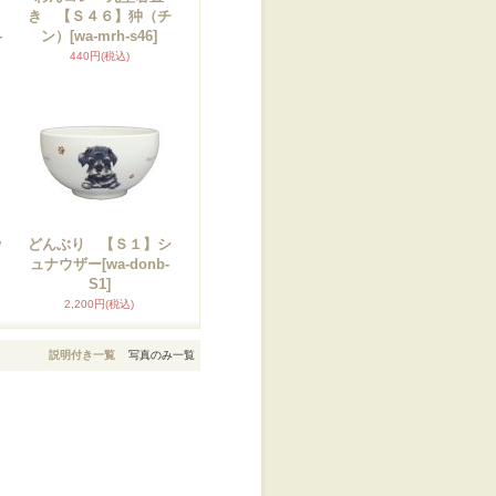
ョ
き 【Ｓ４６】狆（チ
-
ン）
[wa-mrh-s46]
440円
(税込)
w
どんぶり 【Ｓ１】シ
ュナウザー
[wa-donb-
S1]
2,200円
(税込)
説明付き一覧
写真のみ一覧