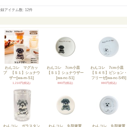
登録アイテム数
:
12件
わんコレ マグカッ
わんコレ 7cm小皿
わんコレ 7cm小
プ 【Ｓ１】シュナウ
【Ｓ１】シュナウザー
【Ｓ４５】ビション
ザー
[wa-m-S1]
[wa-nc-S1]
フリーゼ
[wa-nc-S45]
1,210円
(税込)
880円
(税込)
880円
(税込)
わんコレ ガラスタン
わんコレ 丸型箸置
わんコレ 丸型箸置