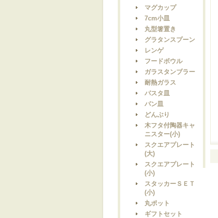
マグカップ
7cm小皿
丸型箸置き
グラタンスプーン
レンゲ
フードボウル
ガラスタンブラー
耐熱ガラス
パスタ皿
パン皿
どんぶり
木フタ付陶器キャ
ニスター(小)
スクエアプレート
(大)
スクエアプレート
(小)
スタッカーＳＥＴ
(小)
丸ポット
ギフトセット