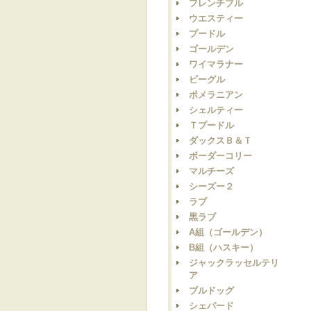
フレンチブル
ウエスティー
プードル
ゴールデン
ワイマラナー
ビーグル
ポメラニアン
シェルティー
Ｔプードル
ダックスＢ＆Ｔ
ボーダーコリー
マルチーズ
シーズー２
ラブ
黒ラブ
A組（ゴールデン）
B組（ハスキー）
ジャックラッセルテリ
ア
ブルドッグ
シェパード