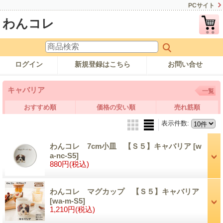
PCサイト
わんコレ
ログイン
新規登録はこちら
お問い合せ
キャバリア
一覧
おすすめ順
価格の安い順
売れ筋順
表示件数
:
わんコレ 7cm小皿 【Ｓ５】キャバリア
[w
a-nc-S5]
880円
(税込)
わんコレ マグカップ 【Ｓ５】キャバリア
[wa-m-S5]
1,210円
(税込)