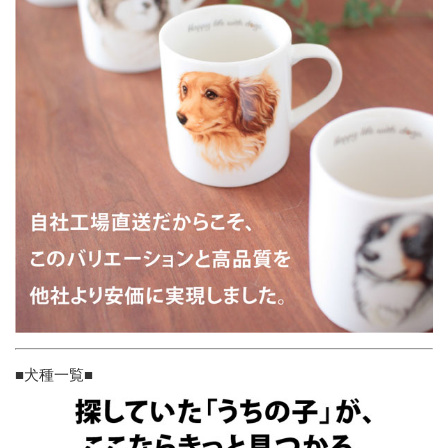
■犬種一覧■