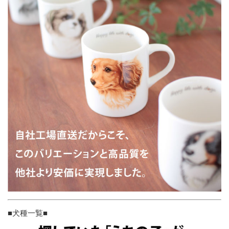
■犬種一覧■