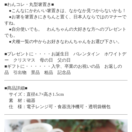
■わんコレ・丸型箸置き■
●こんなにかわいい箸置きは、なかなか見つからないかも！
●お箸を箸置きにきちんと置く、日本人ならではのマナーで
すね。
●自分使いでも。 わんちゃんの大好きな方へのプレゼント
でも。
●犬種一覧の中からお好きなわんちゃんをお選び下さい。
■プレゼントに・・・・お誕生日 バレンタイン ホワイトデ
ー クリスマス 母の日 父の日
■ギフトに・・・・・・入学、卒業のお祝いの品 お返しの
品 引出物 景品 粗品 記念品
■商品詳細■
サイズ：直径4.7×高さ1.5cm
素 材：磁器
仕 様：電子レンジ可・食器洗浄機可・透明袋梱包