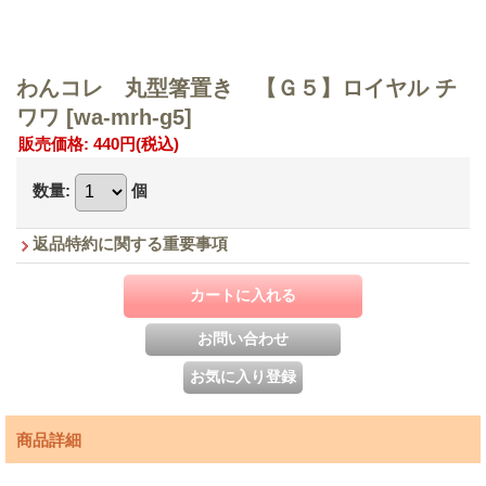
わんコレ 丸型箸置き 【Ｇ５】ロイヤル チ
ワワ
[wa-mrh-g5]
販売価格
:
440円
(税込)
数量
:
個
返品特約に関する重要事項
商品詳細