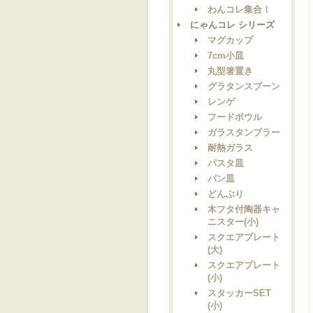
わんコレ集合！
にゃんコレ シリーズ
マグカップ
7cm小皿
丸型箸置き
グラタンスプーン
レンゲ
フードボウル
ガラスタンブラー
耐熱ガラス
パスタ皿
パン皿
どんぶり
木フタ付陶器キャ
ニスター(小)
スクエアプレート
(大)
スクエアプレート
(小)
スタッカーSET
(小)