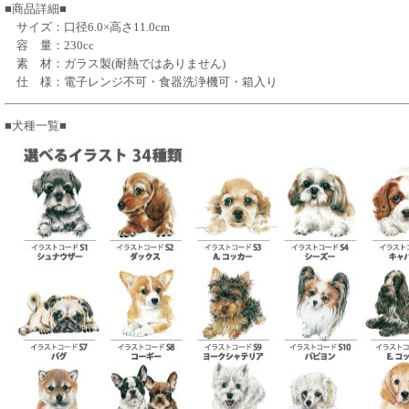
■商品詳細■
サイズ：口径6.0×高さ11.0cm
容 量：230cc
素 材：ガラス製(耐熱ではありません)
仕 様：電子レンジ不可・食器洗浄機可・箱入り
■犬種一覧■