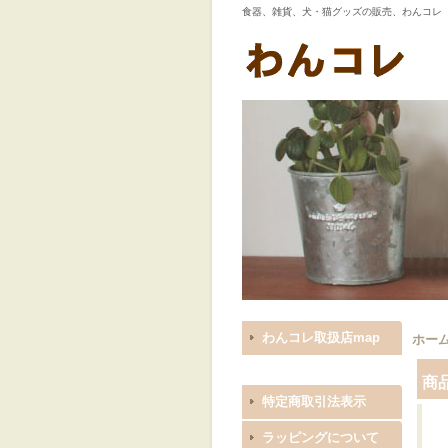
食器、雑貨、犬・猫グッズの販売、わんコレ
わんコレ取扱店map
ホー
商
特定商取引法表示
ラッピングについて