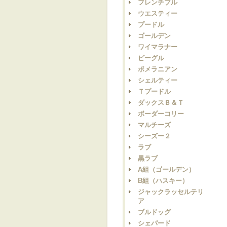
フレンチブル
ウエスティー
プードル
ゴールデン
ワイマラナー
ビーグル
ポメラニアン
シェルティー
Ｔプードル
ダックスＢ＆Ｔ
ボーダーコリー
マルチーズ
シーズー２
ラブ
黒ラブ
A組（ゴールデン）
B組（ハスキー）
ジャックラッセルテリ
ア
ブルドッグ
シェパード