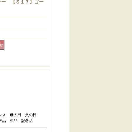
ラー 【Ｓ１７】ゴー
マス 母の日 父の日
景品 粗品 記念品