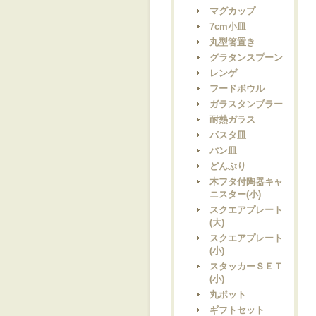
マグカップ
7cm小皿
丸型箸置き
グラタンスプーン
レンゲ
フードボウル
ガラスタンブラー
耐熱ガラス
パスタ皿
パン皿
どんぶり
木フタ付陶器キャ
ニスター(小)
スクエアプレート
(大)
スクエアプレート
(小)
スタッカーＳＥＴ
(小)
丸ポット
ギフトセット