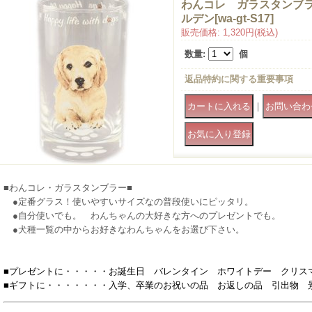
わんコレ ガラスタンブ
ルデン
[
wa-gt-S17
]
販売価格
:
1,320円
(税込)
数量
:
個
返品特約に関する重要事項
｜
■わんコレ・ガラスタンブラー■
●定番グラス！使いやすいサイズなの普段使いにピッタリ。
●自分使いでも。 わんちゃんの大好きな方へのプレゼントでも。
●犬種一覧の中からお好きなわんちゃんをお選び下さい。
■プレゼントに・・・・・お誕生日 バレンタイン ホワイトデー クリス
■ギフトに・・・・・・・入学、卒業のお祝いの品 お返しの品 引出物 