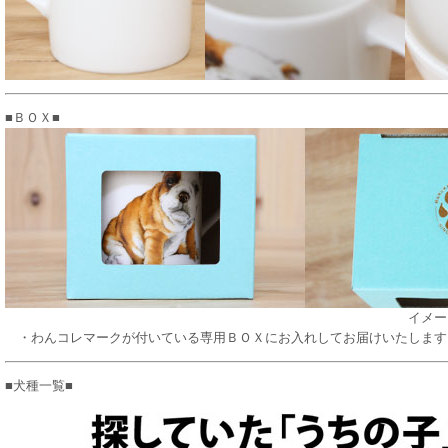
■ＢＯＸ■
イメージ：【s34】ブ
・わんコレマークが付いている専用ＢＯＸにお入れしてお届けいたします
■犬種一覧■