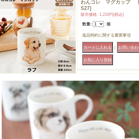
わんコレ マグカップ 
S27
]
販売価格
:
1,210円
(税込)
数量
:
個
返品特約に関する重要事項
｜