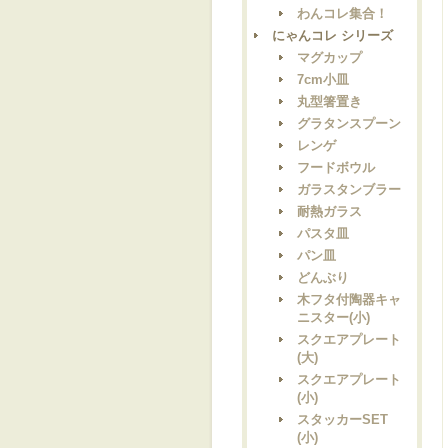
わんコレ集合！
にゃんコレ シリーズ
マグカップ
7cm小皿
丸型箸置き
グラタンスプーン
レンゲ
フードボウル
ガラスタンブラー
耐熱ガラス
パスタ皿
パン皿
どんぶり
木フタ付陶器キャ
ニスター(小)
スクエアプレート
(大)
スクエアプレート
(小)
スタッカーSET
(小)