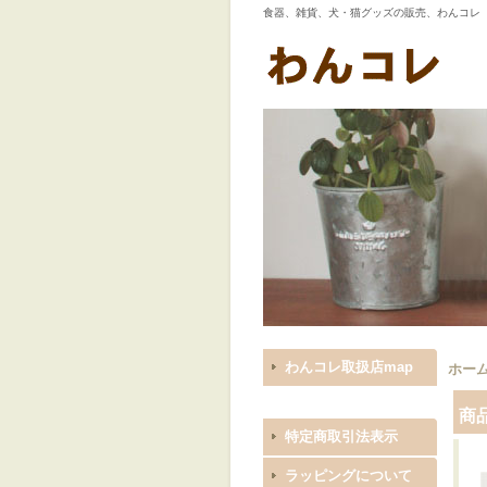
食器、雑貨、犬・猫グッズの販売、わんコレ
わんコレ取扱店map
ホー
商
特定商取引法表示
ラッピングについて