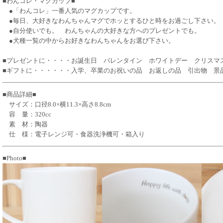
■わんコレ・マグカップ■
●「わんコレ」一番人気のマグカップです。
●毎日、大好きなわんちゃんマグでホッとするひと時をお過ごし下さい。
●自分使いでも。 わんちゃんの大好きな方へのプレゼントでも。
●犬種一覧の中からお好きなわんちゃんをお選び下さい。
■プレゼントに・・・・お誕生日 バレンタイン ホワイトデー クリスマ
■ギフトに・・・・・・入学、卒業のお祝いの品 お返しの品 引出物 景
■商品詳細■
サイズ：口径8.0×横11.3×高さ8.8cm
容 量：320cc
素 材：陶器
仕 様：電子レンジ可・食器洗浄機可・箱入り
■Photo■