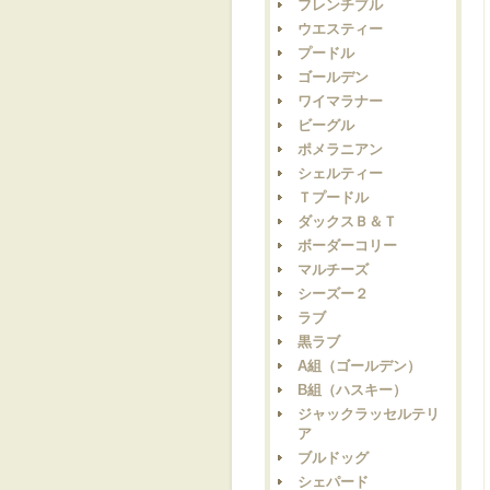
フレンチブル
ウエスティー
プードル
ゴールデン
ワイマラナー
ビーグル
ポメラニアン
シェルティー
Ｔプードル
ダックスＢ＆Ｔ
ボーダーコリー
マルチーズ
シーズー２
ラブ
黒ラブ
A組（ゴールデン）
B組（ハスキー）
ジャックラッセルテリ
ア
ブルドッグ
シェパード