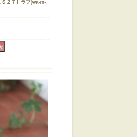
【Ｓ２７】ラブ
[
wa-m-