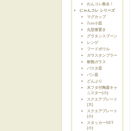
わんコレ集合！
にゃんコレ シリーズ
マグカップ
7cm小皿
丸型箸置き
グラタンスプーン
レンゲ
フードボウル
ガラスタンブラー
耐熱ガラス
パスタ皿
パン皿
どんぶり
木フタ付陶器キャ
ニスター(小)
スクエアプレート
(大)
スクエアプレート
(小)
スタッカーSET
(小)