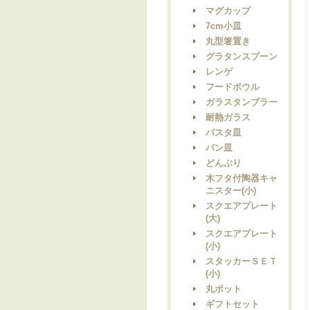
マグカップ
7cm小皿
丸型箸置き
グラタンスプーン
レンゲ
フードボウル
ガラスタンブラー
耐熱ガラス
パスタ皿
パン皿
どんぶり
木フタ付陶器キャ
ニスター(小)
スクエアプレート
(大)
スクエアプレート
(小)
スタッカーＳＥＴ
(小)
丸ポット
ギフトセット