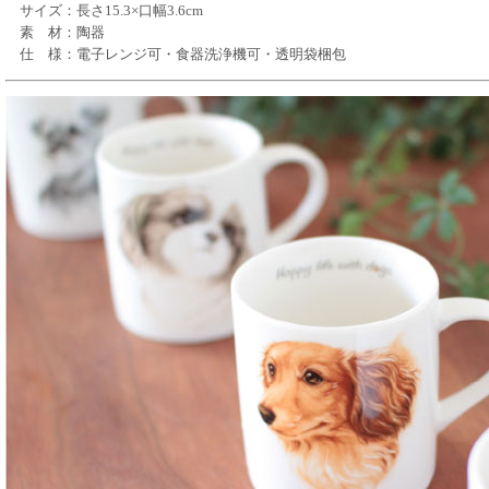
サイズ：長さ15.3×口幅3.6cm
素 材：陶器
仕 様：電子レンジ可・食器洗浄機可・透明袋梱包