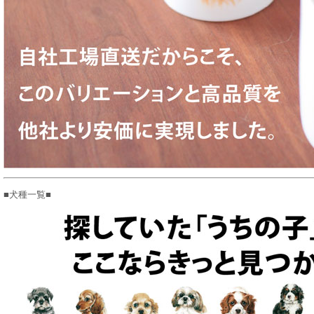
■犬種一覧■