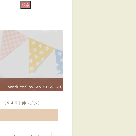
 【Ｓ４６】狆（チン）