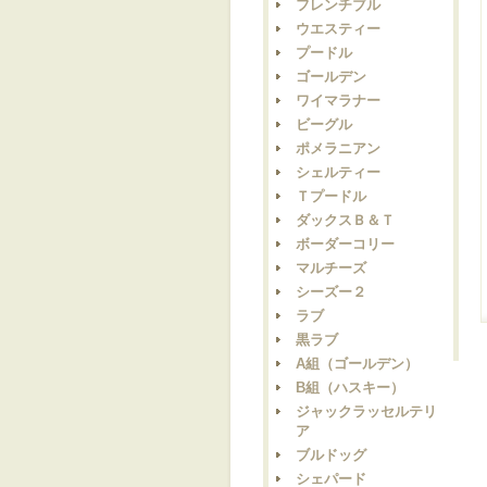
フレンチブル
ウエスティー
プードル
ゴールデン
ワイマラナー
ビーグル
ポメラニアン
シェルティー
Ｔプードル
ダックスＢ＆Ｔ
ボーダーコリー
マルチーズ
シーズー２
ラブ
黒ラブ
A組（ゴールデン）
B組（ハスキー）
ジャックラッセルテリ
ア
ブルドッグ
シェパード