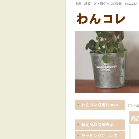
食器、雑貨、犬・猫グッズの販売、わんコレ
わんコレ取扱店map
ホー
商
特定商取引法表示
ラッピングについて