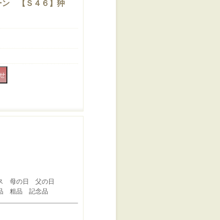
ーン 【Ｓ４６】狆
ス 母の日 父の日
品 粗品 記念品