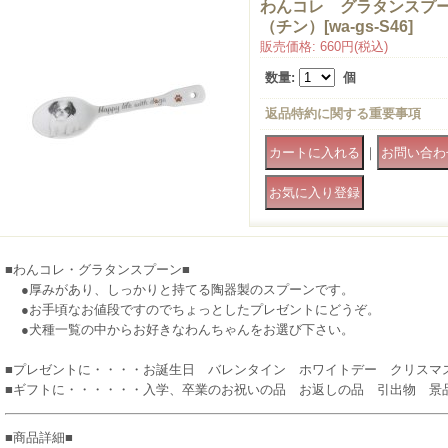
わんコレ グラタンスプ
（チン）
[
wa-gs-S46
]
販売価格
:
660円
(税込)
数量
:
個
返品特約に関する重要事項
｜
■わんコレ・グラタンスプーン■
●厚みがあり、しっかりと持てる陶器製のスプーンです。
●お手頃なお値段ですのでちょっとしたプレゼントにどうぞ。
●犬種一覧の中からお好きなわんちゃんをお選び下さい。
■プレゼントに・・・・お誕生日 バレンタイン ホワイトデー クリスマ
■ギフトに・・・・・・入学、卒業のお祝いの品 お返しの品 引出物 景
■商品詳細■