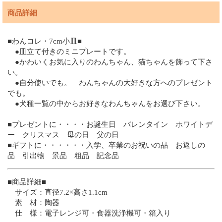
商品詳細
■わんコレ・7cm小皿■
●皿立て付きのミニプレートです。
●かわいくお気に入りのわんちゃん、猫ちゃんを飾って下さ
い。
●自分使いでも。 わんちゃんの大好きな方へのプレゼント
でも。
●犬種一覧の中からお好きなわんちゃんをお選び下さい。
■プレゼントに・・・・お誕生日 バレンタイン ホワイトデ
ー クリスマス 母の日 父の日
■ギフトに・・・・・・入学、卒業のお祝いの品 お返しの
品 引出物 景品 粗品 記念品
■商品詳細■
サイズ：直径7.2×高さ1.1cm
素 材：陶器
仕 様：電子レンジ可・食器洗浄機可・箱入り