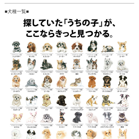
■犬種一覧■