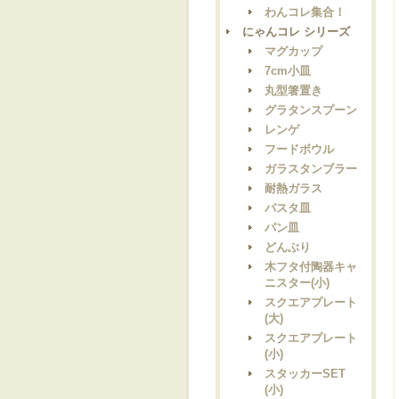
わんコレ集合！
にゃんコレ シリーズ
マグカップ
7cm小皿
丸型箸置き
グラタンスプーン
レンゲ
フードボウル
ガラスタンブラー
耐熱ガラス
パスタ皿
パン皿
どんぶり
木フタ付陶器キャ
ニスター(小)
スクエアプレート
(大)
スクエアプレート
(小)
スタッカーSET
(小)