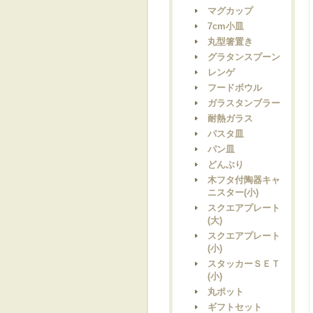
マグカップ
7cm小皿
丸型箸置き
グラタンスプーン
レンゲ
フードボウル
ガラスタンブラー
耐熱ガラス
パスタ皿
パン皿
どんぶり
木フタ付陶器キャ
ニスター(小)
スクエアプレート
(大)
スクエアプレート
(小)
スタッカーＳＥＴ
(小)
丸ポット
ギフトセット