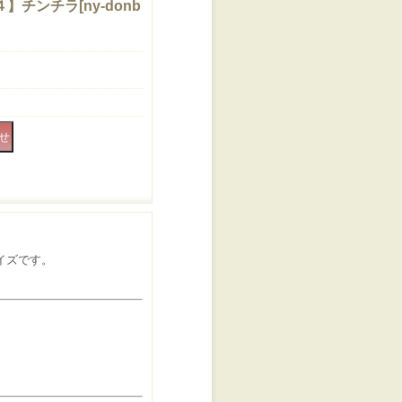
４】チンチラ
[
ny-donb
イズです。