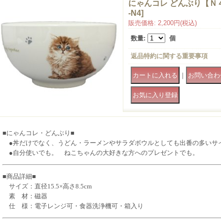
にゃんコレ どんぶり【Ｎ
-N4
]
販売価格
:
2,200円
(税込)
数量
:
個
返品特約に関する重要事項
｜
■にゃんコレ・どんぶり■
●丼だけでなく、うどん・ラーメンやサラダボウルとしても出番の多いサ
●自分使いでも。 ねこちゃんの大好きな方へのプレゼントでも。
■商品詳細■
サイズ：直径15.5×高さ8.5cm
素 材：磁器
仕 様：電子レンジ可・食器洗浄機可・箱入り