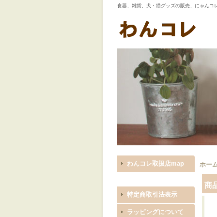
食器、雑貨、犬・猫グッズの販売、にゃんコ
わんコレ取扱店map
ホー
商
特定商取引法表示
ラッピングについて