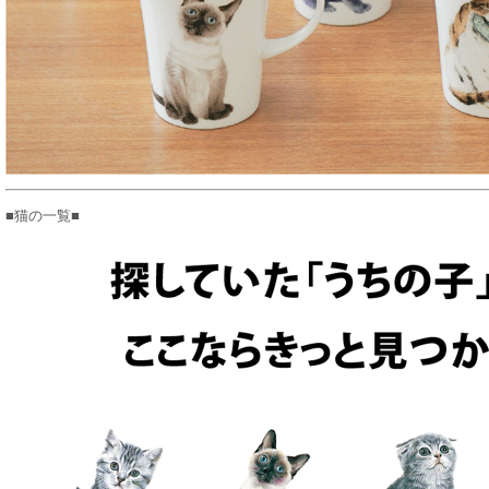
■猫の一覧■