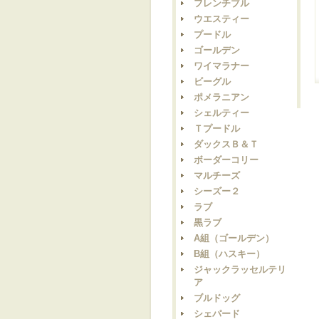
フレンチブル
ウエスティー
プードル
ゴールデン
ワイマラナー
ビーグル
ポメラニアン
シェルティー
Ｔプードル
ダックスＢ＆Ｔ
ボーダーコリー
マルチーズ
シーズー２
ラブ
黒ラブ
A組（ゴールデン）
B組（ハスキー）
ジャックラッセルテリ
ア
ブルドッグ
シェパード