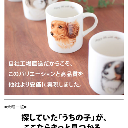
■犬種一覧■